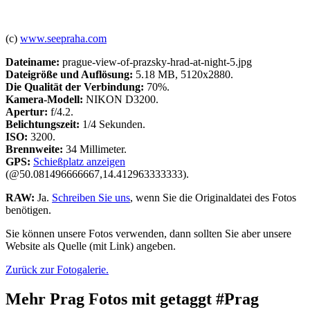
(c)
www.seepraha.com
Dateiname:
prague-view-of-prazsky-hrad-at-night-5.jpg
Dateigröße und Auflösung:
5.18 MB, 5120x2880.
Die Qualität der Verbindung:
70%.
Kamera-Modell:
NIKON D3200.
Apertur:
f/4.2.
Belichtungszeit:
1/4 Sekunden.
ISO:
3200.
Brennweite:
34 Millimeter.
GPS:
Schießplatz anzeigen
(@50.081496666667,14.412963333333).
RAW:
Ja.
Schreiben Sie uns
, wenn Sie die Originaldatei des Fotos
benötigen.
Sie können unsere Fotos verwenden, dann sollten Sie aber unsere
Website als Quelle (mit Link) angeben.
Zurück zur Fotogalerie.
Mehr Prag Fotos mit getaggt #Prag