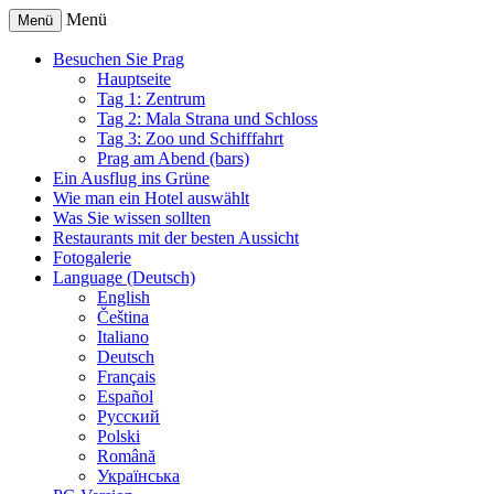
Menü
Menü
Besuchen Sie Prag
Hauptseite
Tag 1: Zentrum
Tag 2: Mala Strana und Schloss
Tag 3: Zoo und Schifffahrt
Prag am Abend (bars)
Ein Ausflug ins Grüne
Wie man ein Hotel auswählt
Was Sie wissen sollten
Restaurants mit der besten Aussicht
Fotogalerie
Language (Deutsch)
English
Čeština
Italiano
Deutsch
Français
Español
Русский
Polski
Română
Українська