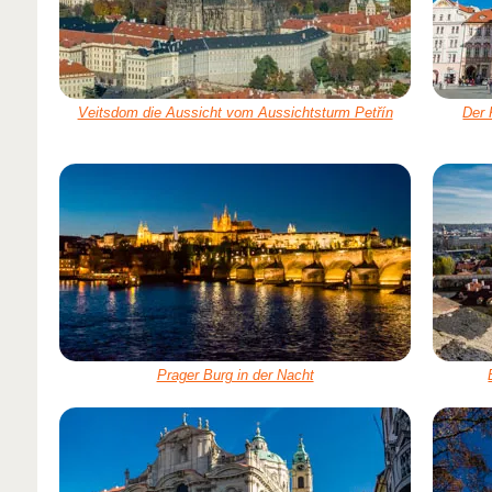
Veitsdom die Aussicht vom Aussichtsturm Petřín
Der 
Prager Burg in der Nacht