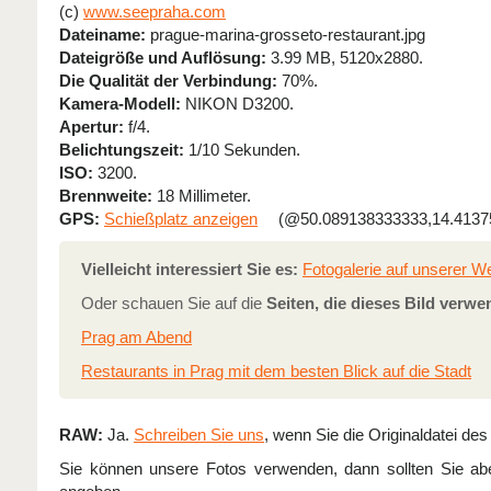
(c)
www.seepraha.com
Dateiname:
prague-marina-grosseto-restaurant.jpg
Dateigröße und Auflösung:
3.99 MB, 5120x2880.
Die Qualität der Verbindung:
70%.
Kamera-Modell:
NIKON D3200.
Apertur:
f/4.
Belichtungszeit:
1/10 Sekunden.
ISO:
3200.
Brennweite:
18 Millimeter.
GPS:
Schießplatz anzeigen
(@50.089138333333,14.4137
Vielleicht interessiert Sie es:
Fotogalerie auf unserer W
Oder schauen Sie auf die
Seiten, die dieses Bild verwe
Prag am Abend
Restaurants in Prag mit dem besten Blick auf die Stadt
RAW:
Ja.
Schreiben Sie uns
, wenn Sie die Originaldatei des
Sie können unsere Fotos verwenden, dann sollten Sie abe