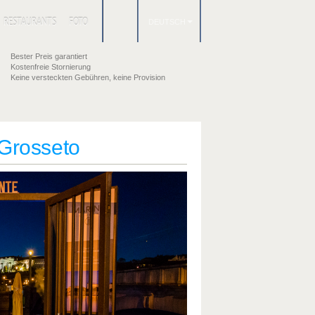
RESTAURANTS
FOTO
DEUTSCH
Bester Preis garantiert
Kostenfreie Stornierung
Keine versteckten Gebühren, keine Provision
 Grosseto