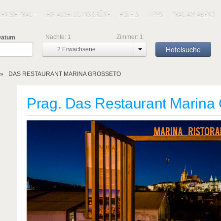
EN SIE PRAG
EIN AUSFLUG INS GRÜNE
HOTELS
TIPPS
PRAG AM ABEND
Nächte:
1
Zimmer:
1
Datum
Hotelsuche
2
Erwachsene
DAS RESTAURANT MARINA GROSSETO
Prag. Das Restaurant Marina