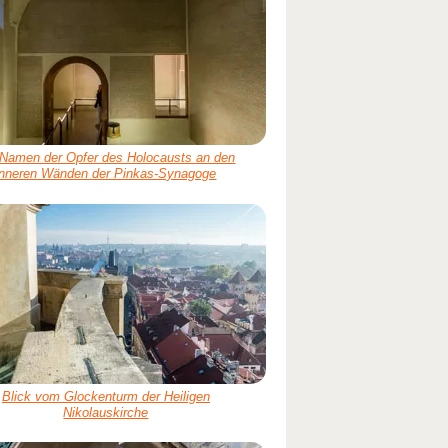
 Namen der Opfer des Holocausts an den
inneren Wänden der Pinkas-Synagoge
Blick vom Glockenturm der Heiligen
Nikolauskirche