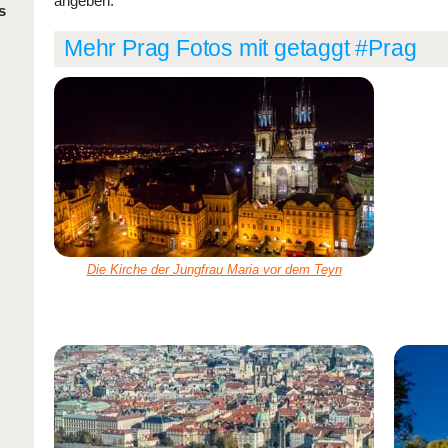
angeben.
s
Mehr Prag Fotos mit getaggt #Prag
Die Kirche der Jungfrau Maria vor dem Teyn