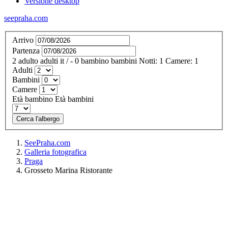
Versione desktop
seepraha.com
Arrivo
Partenza
2
adulto
adulti
it
/
- 0
bambino
bambini
Notti:
1
Camere:
1
Adulti
Bambini
Camere
Età bambino
Età bambini
Cerca l'albergo
SeePraha.com
Galleria fotografica
Praga
Grosseto Marina Ristorante