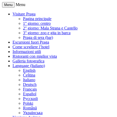
Menu
Menu
Visitare Praga
Pagina principale
1° giorno: centro
2° giorno: Mala Strana e Castello
3° giorno: zoo e gita in barca
Praga di sera (bar)
Escursioni fuori Praga
Come scegliere l’hotel
Informazioni utili
Ristoranti con miglior vista
Galleria fotografica
Language (Italiano)
English
Čeština
Italiano
Deutsch
Français
Español
Русский
Polski
Română
Українська