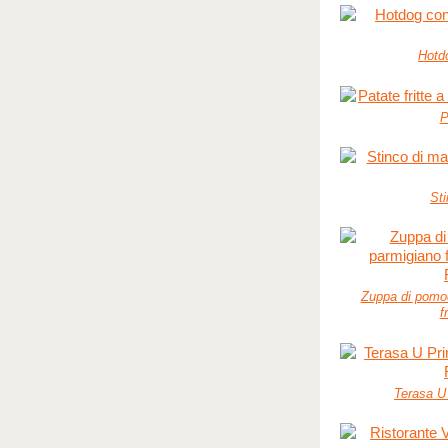
Hotd
P
Sti
Zuppa di pomod
f
Terasa U 