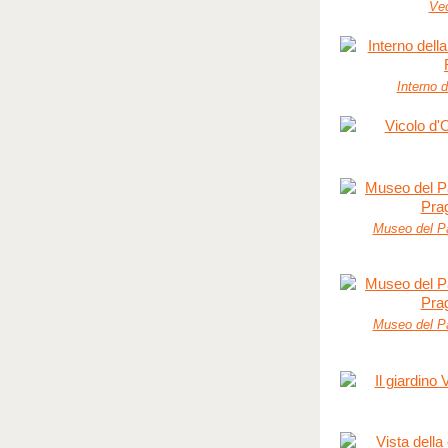
Vec
Interno d
Museo del Pa
Museo del Pa