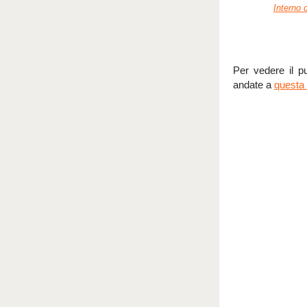
Interno 
Per vedere il pu
andate a
questa