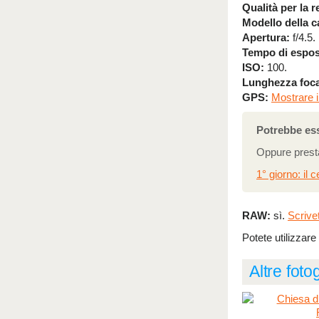
Qualità per la r
Modello della 
Apertura:
f/4.5.
Tempo di espos
ISO:
100.
Lunghezza foca
GPS:
Mostrare i
Potrebbe ess
Oppure presta
1° giorno: il 
RAW:
sì.
Scrive
Potete utilizzare
Altre fot