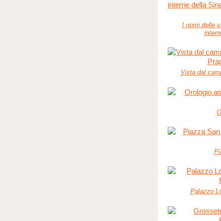
I nomi delle v
inter
Vista dal camp
O
Pi
Palazzo Lo