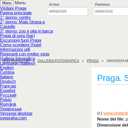
Menu
Menu
Arrivo
Partenza
Visitare Praga
Pagina principale
1° giorno: centro
2° giorno: Mala Strana e
Castello
3° giorno: zoo e gita in barca
Praga di sera (bar)
Escursioni fuori Praga
Come scegliere l’hotel
Informazioni utili
Ristoranti con miglior vista
Galleria fotografica
SEEPRAHA.COM
GALLERIA FOTOGRAFICA
PRAGA
SINAGOGA M
Language (Italiano)
English
Čeština
Praga. 
Italiano
Deutsch
Français
Español
Русский
Polski
Română
Українська
(c)
www.seepra
Versione desktop
seepraha.com
Nome del file:
p
Dimensione del 