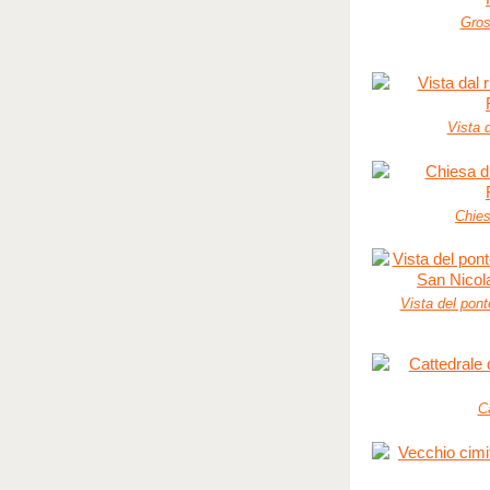
Gros
Vista d
Chies
Vista del ponte
C