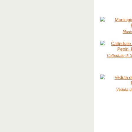
Munic
Cattedrale di S
Veduta de