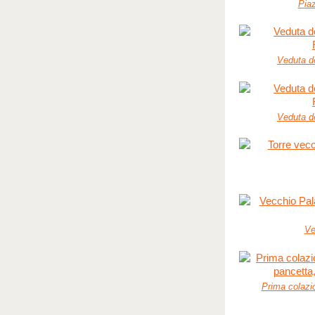
Piaz
Veduta de
Veduta de
Ve
Prima colazi