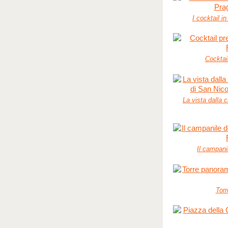
I cocktail in
Cocktai
La vista dalla 
Il campani
Torr