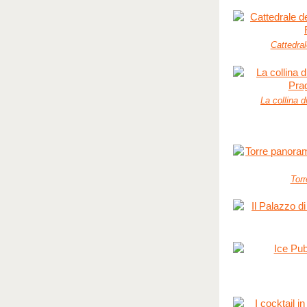
Cattedral
La collina d
Torr