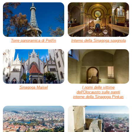
Torre panoramica di Petřín
Interno della Sinagoga spagnola
Sinagoga Maisel
I nomi delle vittime
dell'Olocausto sulle pareti
interne della Sinagoga Pinkas