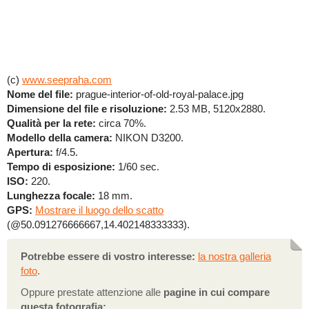
(c)
www.seepraha.com
Nome del file:
prague-interior-of-old-royal-palace.jpg
Dimensione del file e risoluzione:
2.53 MB, 5120x2880.
Qualità per la rete:
circa 70%.
Modello della camera:
NIKON D3200.
Apertura:
f/4.5.
Tempo di esposizione:
1/60 sec.
ISO:
220.
Lunghezza focale:
18 mm.
GPS:
Mostrare il luogo dello scatto
(@50.091276666667,14.402148333333).
Potrebbe essere di vostro interesse:
la nostra galleria
foto
.
Oppure prestate attenzione alle
pagine in cui compare
questa fotografia: