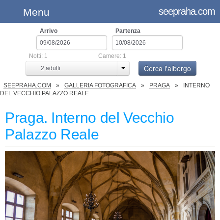
seepraha.com
Menu
Arrivo
Partenza
Notti:
1
Camere:
1
Cerca l'albergo
2
adulti
SEEPRAHA.COM
GALLERIA FOTOGRAFICA
PRAGA
INTERNO
DEL VECCHIO PALAZZO REALE
Praga. Interno del Vecchio
Palazzo Reale