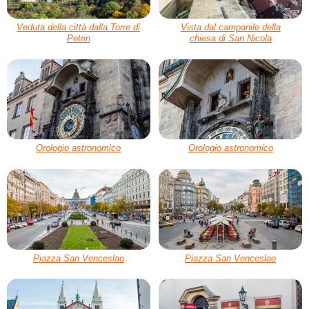
Veduta della città dalla Torre di
Vista dal campanile della
Petrin
chiesa di San Nicola
Orologio astronomico
Orologio astronomico
Piazza San Venceslao
Piazza San Venceslao