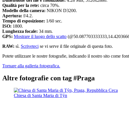
Dimensione del file e risoluzione:
4.28 MB, 5120x2880.
Qualità per la rete:
circa 70%.
Modello della camera:
NIKON D3200.
Apertura:
f/4.2.
Tempo di esposizione:
1/60 sec.
ISO:
1800.
Lunghezza focale:
34 mm.
GPS:
Mostrare il luogo dello scatto
(@50.087703333333,14.4203666
RAW:
sì.
Scriveteci
se vi serve il file originale di questa foto.
Potete utilizzare le nostre fotografie, indicando il nostro sito come font
Tornare alla galleria fotografica.
Altre fotografie con tag #Praga
Chiesa di Santa Maria di Týn