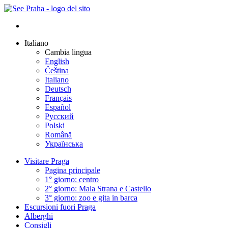
Italiano
Cambia lingua
English
Čeština
Italiano
Deutsch
Français
Español
Русский
Polski
Română
Українська
Visitare Praga
Pagina principale
1° giorno: centro
2° giorno: Mala Strana e Castello
3° giorno: zoo e gita in barca
Escursioni fuori Praga
Alberghi
Consigli