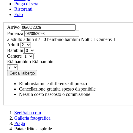
Praga di sera
Ristoranti
Foto
Arrivo
Partenza
2
adulto
adulti
it
/
- 0
bambino
bambini
Notti:
1
Camere:
1
Adulti
Bambini
Camere
Età bambino
Età bambini
Cerca l'albergo
Rimborsiamo le differenze di prezzo
Cancellazione gratuita spesso disponibile
Nessun costo nascosto o commissione
SeePraha.com
Galleria fotografica
Praga
Patate fritte a spirale