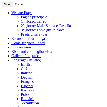
Menu
Menu
Visitare Praga
Pagina principale
1° giorno: centro
2° giorno: Mala Strana e Castello
3° giorno: zoo e gita in barca
Praga di sera (bar)
Escursioni fuori Praga
Come scegliere l’hotel
Informazioni utili
Ristoranti con miglior vista
Galleria fotografica
Language (Italiano)
English
Čeština
Italiano
Deutsch
Français
Español
Русский
Polski
Română
Українська