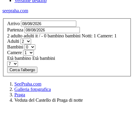
Versione desktop
seepraha.com
Arrivo
Partenza
2
adulto
adulti
it
/
- 0
bambino
bambini
Notti:
1
Camere:
1
Adulti
Bambini
Camere
Età bambino
Età bambini
Cerca l'albergo
SeePraha.com
Galleria fotografica
Praga
Veduta del Castello di Praga di notte