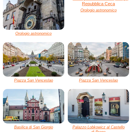
Orologio astronomico
Orologio astronomico
Piazza San Venceslao
Piazza San Venceslao
Basilica di San Giorgio
Palazzo Lobkowicz al Castello
di Praga