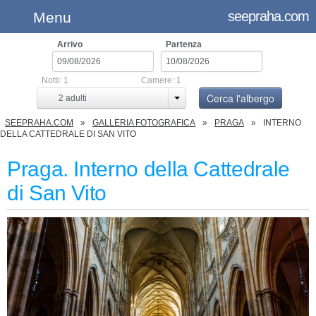
seepraha.com
Menu
Arrivo
Partenza
Notti:
1
Camere:
1
Cerca l'albergo
2
adulti
SEEPRAHA.COM
GALLERIA FOTOGRAFICA
PRAGA
INTERNO
DELLA CATTEDRALE DI SAN VITO
Praga. Interno della Cattedrale
di San Vito