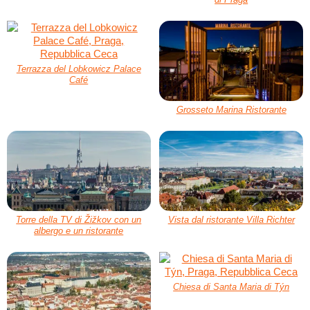
Terrazza del Lobkowicz Palace
Café
Grosseto Marina Ristorante
Torre della TV di Žižkov con un
Vista dal ristorante Villa Richter
albergo e un ristorante
Chiesa di Santa Maria di Týn