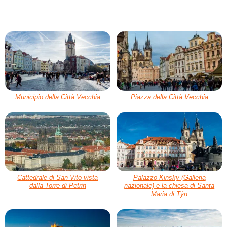
Municipio della Città Vecchia
Piazza della Città Vecchia
Cattedrale di San Vito vista
Palazzo Kinsky (Galleria
dalla Torre di Petrin
nazionale) e la chiesa di Santa
Maria di Týn