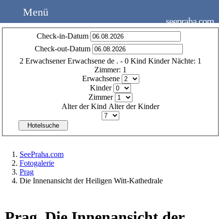
Menü
seepraha.com
Check-in-Datum
Check-out-Datum
2
Erwachsener
Erwachsene
de
.
- 0
Kind
Kinder
Nächte:
1
Zimmer:
1
Erwachsene
Kinder
Zimmer
Alter der Kind
Alter der Kinder
Hotelsuche
SeePraha.com
Fotogalerie
Prag
Die Innenansicht der Heiligen Witt-Kathedrale
Prag. Die Innenansicht der