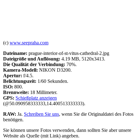
(c)
www.seepraha.com
Dateiname:
prague-interior-of-st-vitus-cathedral-2.jpg
Dateigröße und Auflösung:
4.19 MB, 5120x3413.
Die Qualität der Verbindung:
70%.
Kamera-Modell:
NIKON D3200.
Apertur:
f/4.5.
Belichtungszeit:
1/60 Sekunden.
ISO:
800.
Brennweite:
18 Millimeter.
GPS:
Schießplatz anzeigen
(@50.090958333333,14.400513333333).
RAW:
Ja.
Schreiben Sie uns
, wenn Sie die Originaldatei des Fotos
benötigen.
Sie können unsere Fotos verwenden, dann sollten Sie aber unsere
Website als Quelle (mit Link) angeben.