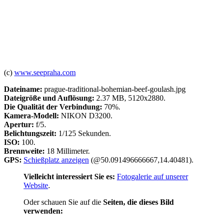
(c)
www.seepraha.com
Dateiname:
prague-traditional-bohemian-beef-goulash.jpg
Dateigröße und Auflösung:
2.37 MB, 5120x2880.
Die Qualität der Verbindung:
70%.
Kamera-Modell:
NIKON D3200.
Apertur:
f/5.
Belichtungszeit:
1/125 Sekunden.
ISO:
100.
Brennweite:
18 Millimeter.
GPS:
Schießplatz anzeigen
(@50.091496666667,14.40481).
Vielleicht interessiert Sie es:
Fotogalerie auf unserer
Website
.
Oder schauen Sie auf die
Seiten, die dieses Bild
verwenden: