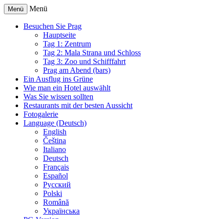
Menü
Menü
Besuchen Sie Prag
Hauptseite
Tag 1: Zentrum
Tag 2: Mala Strana und Schloss
Tag 3: Zoo und Schifffahrt
Prag am Abend (bars)
Ein Ausflug ins Grüne
Wie man ein Hotel auswählt
Was Sie wissen sollten
Restaurants mit der besten Aussicht
Fotogalerie
Language (Deutsch)
English
Čeština
Italiano
Deutsch
Français
Español
Русский
Polski
Română
Українська