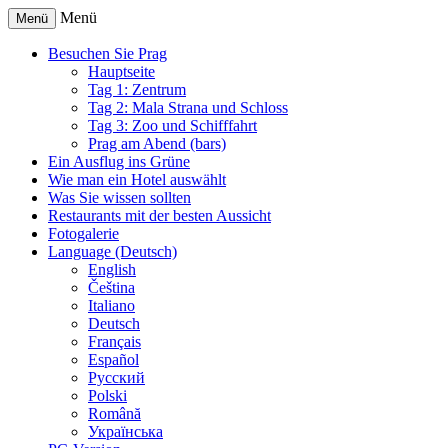
Menü
Menü
Besuchen Sie Prag
Hauptseite
Tag 1: Zentrum
Tag 2: Mala Strana und Schloss
Tag 3: Zoo und Schifffahrt
Prag am Abend (bars)
Ein Ausflug ins Grüne
Wie man ein Hotel auswählt
Was Sie wissen sollten
Restaurants mit der besten Aussicht
Fotogalerie
Language (Deutsch)
English
Čeština
Italiano
Deutsch
Français
Español
Русский
Polski
Română
Українська