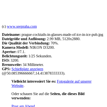
(c)
www.seepraha.com
Dateiname:
prague-cocktails-in-glasses-made-of-ice-in-ice-pub.jpg
Dateigröße und Auflösung:
2.99 MB, 5120x2880.
Die Qualität der Verbindung:
70%.
Kamera-Modell:
NIKON D3200.
Apertur:
f/7.1.
Belichtungszeit:
1/25 Sekunden.
ISO:
3200.
Brennweite:
34 Millimeter.
GPS:
Schießplatz anzeigen
(@50.085396666667,14.413878333333).
Vielleicht interessiert Sie es:
Fotogalerie auf unserer
Website
.
Oder schauen Sie auf die
Seiten, die dieses Bild
verwenden:
Prag am Abend