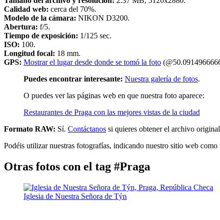
Tamaño del archivo y resolución:
2.37 MB, 5120x2880.
Calidad web:
cerca del 70%.
Modelo de la cámara:
NIKON D3200.
Abertura:
f/5.
Tiempo de exposición:
1/125 sec.
ISO:
100.
Longitud focal:
18 mm.
GPS:
Mostrar el lugar desde donde se tomó la foto
(@50.0914966666
Puedes encontrar interesante:
Nuestra galería de fotos
.
O puedes ver las páginas web en que nuestra foto aparece:
Restaurantes de Praga con las mejores vistas de la ciudad
Formato RAW:
Sí.
Contáctanos
si quieres obtener el archivo original
Podéis utilizar nuestras fotografías, indicando nuestro sitio web como 
Otras fotos con el tag #Praga
Iglesia de Nuestra Señora de Týn