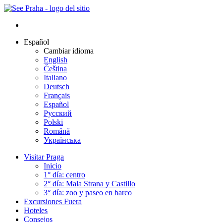
Español
Cambiar idioma
English
Čeština
Italiano
Deutsch
Français
Español
Русский
Polski
Română
Українська
Visitar Praga
Inicio
1° día: centro
2° día: Mala Strana y Castillo
3° día: zoo y paseo en barco
Excursiones Fuera
Hoteles
Consejos