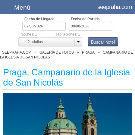
seepraha.com
Menú
Fecha de Llegada
Fecha de Partida
Noches:
1
Habitaciones:
1
Buscar hotel
2
adultos
SEEPRAHA.COM
GALERÍA DE FOTOS
PRAGA
CAMPANARIO DE
LA IGLESIA DE SAN NICOLÁS
Praga. Campanario de la Iglesia
de San Nicolás