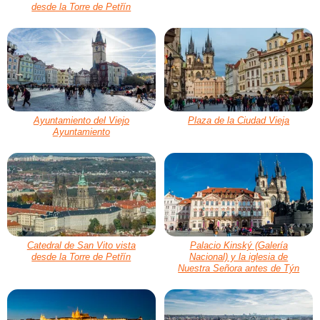
desde la Torre de Petřín
Ayuntamiento del Viejo
Plaza de la Ciudad Vieja
Ayuntamiento
Catedral de San Vito vista
Palacio Kinský (Galería
desde la Torre de Petřín
Nacional) y la iglesia de
Nuestra Señora antes de Týn