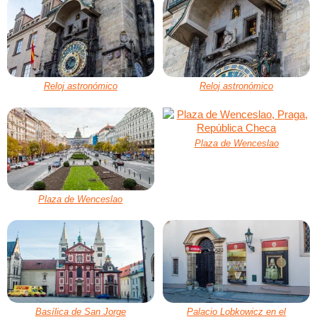
Reloj astronómico
Reloj astronómico
Plaza de Wenceslao
Plaza de Wenceslao
Basílica de San Jorge
Palacio Lobkowicz en el