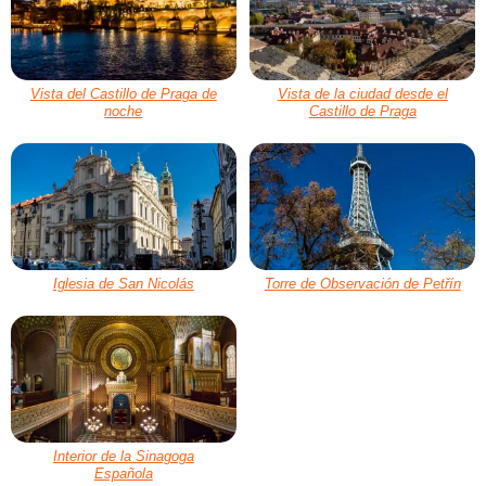
Vista del Castillo de Praga de
Vista de la ciudad desde el
noche
Castillo de Praga
Iglesia de San Nicolás
Torre de Observación de Petřín
Interior de la Sinagoga
Española