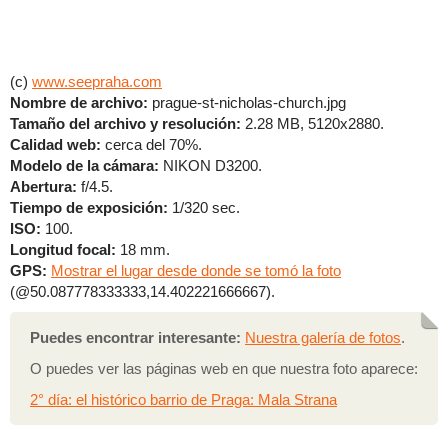
(c)
www.seepraha.com
Nombre de archivo:
prague-st-nicholas-church.jpg
Tamaño del archivo y resolución:
2.28 MB, 5120x2880.
Calidad web:
cerca del 70%.
Modelo de la cámara:
NIKON D3200.
Abertura:
f/4.5.
Tiempo de exposición:
1/320 sec.
ISO:
100.
Longitud focal:
18 mm.
GPS:
Mostrar el lugar desde donde se tomó la foto
(@50.087778333333,14.402221666667).
Puedes encontrar interesante:
Nuestra galería de fotos
.
O puedes ver las páginas web en que nuestra foto aparece:
2° día: el histórico barrio de Praga: Mala Strana