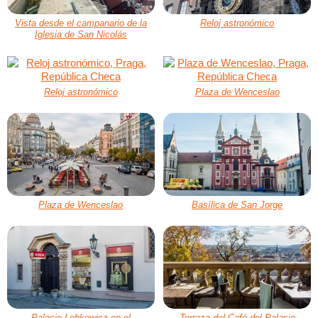
Vista desde el campanario de la
Reloj astronómico
Iglesia de San Nicolás
Reloj astronómico
Plaza de Wenceslao
Plaza de Wenceslao
Basílica de San Jorge
Palacio Lobkowicz en el
Terraza del Café del Palacio