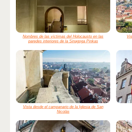
Nombres de las víctimas del Holocausto en las
Vis
paredes interiores de la Sinagoga Pinkas
Vista desde el campanario de la Iglesia de San
Nicolás