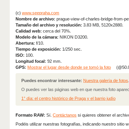
(c)
www.seepraha.com
Nombre de archivo:
prague-view-of-charles-bridge-from-pet
Tamaño del archivo y resolución:
3.83 MB, 5120x2880.
Calidad web:
cerca del 70%.
Modelo de la cámara:
NIKON D3200.
Abertura:
f/10.
Tiempo de exposición:
1/250 sec.
ISO:
100.
Longitud focal:
92 mm.
GPS:
Mostrar el lugar desde donde se tomó la foto
(@50.0
Puedes encontrar interesante:
Nuestra galería de fotos
O puedes ver las páginas web en que nuestra foto apare
1° día: el centro histórico de Praga y el barrio judío
Formato RAW:
Sí.
Contáctanos
si quieres obtener el archivo
Podéis utilizar nuestras fotografías, indicando nuestro sitio