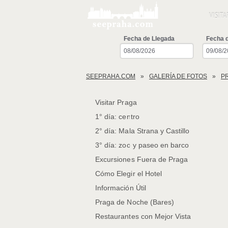
VISITA
Fecha de Llegada
Fecha d
SEEPRAHA.COM
GALERÍA DE FOTOS
P
Visitar Praga
1° día: centro
2° día: Mala Strana y Castillo
3° día: zoo y paseo en barco
Excursiones Fuera de Praga
Cómo Elegir el Hotel
Información Útil
Praga de Noche (Bares)
Restaurantes con Mejor Vista