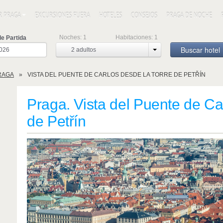
R PRAGA
EXCURSIONES FUERA
HOTELES
CONSEJOS
PRAGA DE NOCHE
Noches:
1
Habitaciones:
1
e Partida
Buscar hotel
2
adultos
RAGA
VISTA DEL PUENTE DE CARLOS DESDE LA TORRE DE PETŘÍN
Praga. Vista del Puente de Ca
de Petřín