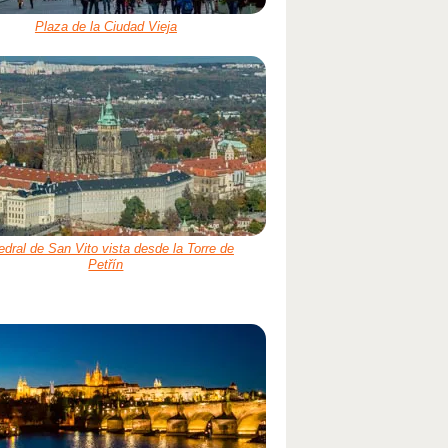
Plaza de la Ciudad Vieja
edral de San Vito vista desde la Torre de
Petřín