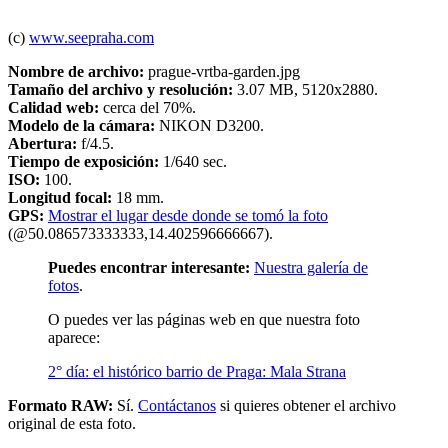
(c)
www.seepraha.com
Nombre de archivo:
prague-vrtba-garden.jpg
Tamaño del archivo y resolución:
3.07 MB, 5120x2880.
Calidad web:
cerca del 70%.
Modelo de la cámara:
NIKON D3200.
Abertura:
f/4.5.
Tiempo de exposición:
1/640 sec.
ISO:
100.
Longitud focal:
18 mm.
GPS:
Mostrar el lugar desde donde se tomó la foto
(@50.086573333333,14.402596666667).
Puedes encontrar interesante:
Nuestra galería de
fotos
.
O puedes ver las páginas web en que nuestra foto
aparece:
2° día: el histórico barrio de Praga: Mala Strana
Formato RAW:
Sí.
Contáctanos
si quieres obtener el archivo
original de esta foto.