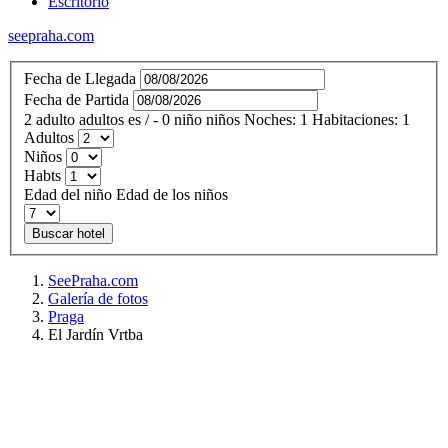
Escritorio
seepraha.com
Fecha de Llegada
Fecha de Partida
2
adulto
adultos
es
/
- 0
niño
niños
Noches:
1
Habitaciones:
1
Adultos
Niños
Habts
Edad del niño
Edad de los niños
Buscar hotel
SeePraha.com
Galería de fotos
Praga
El Jardín Vrtba