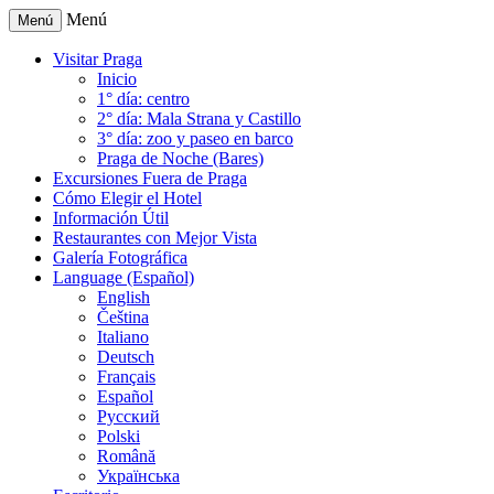
Menú
Menú
Visitar Praga
Inicio
1° día: centro
2° día: Mala Strana y Castillo
3° día: zoo y paseo en barco
Praga de Noche (Bares)
Excursiones Fuera de Praga
Cómo Elegir el Hotel
Información Útil
Restaurantes con Mejor Vista
Galería Fotográfica
Language (Español)
English
Čeština
Italiano
Deutsch
Français
Español
Русский
Polski
Română
Українська