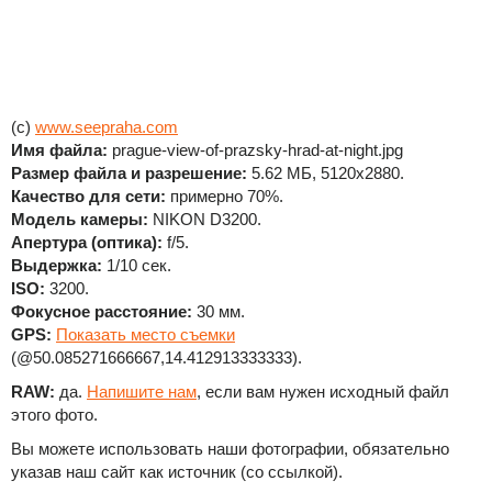
(c)
www.seepraha.com
Имя файла:
prague-view-of-prazsky-hrad-at-night.jpg
Размер файла и разрешение:
5.62 МБ, 5120x2880.
Качество для сети:
примерно 70%.
Модель камеры:
NIKON D3200.
Апертура (оптика):
f/5.
Выдержка:
1/10 сек.
ISO:
3200.
Фокусное расстояние:
30 мм.
GPS:
Показать место съемки
(@50.085271666667,14.412913333333).
RAW:
да.
Напишите нам
, если вам нужен исходный файл
этого фото.
Вы можете использовать наши фотографии, обязательно
указав наш сайт как источник (со ссылкой).