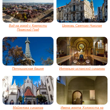
Вид на город с Крепости
Церковь Святого Николая
Пражский Град
Петршинская башня
Интерьер испанской синагоги
Майзелова синагога
Имена жертв Холокоста на