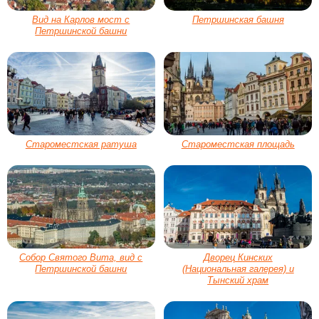
Вид на Карлов мост с
Петршинская башня
Петршинской башни
Староместская ратуша
Староместская площадь
Собор Святого Вита, вид с
Дворец Кинских
Петршинской башни
(Национальная галерея) и
Тынский храм