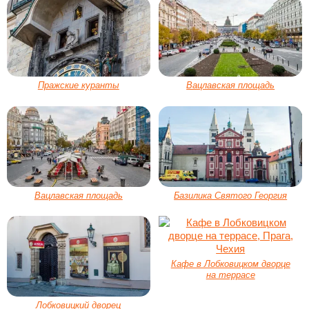
Пражские куранты
Вацлавская площадь
Вацлавская площадь
Базилика Святого Георгия
Кафе в Лобковицком дворце
на террасе
Лобковицкий дворец