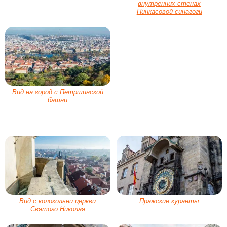
внутренних стенах
Пинкасовой синагоги
Вид на город с Петршинской
башни
Вид с колокольни церкви
Пражские куранты
Святого Николая