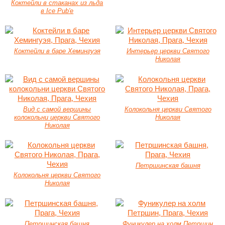
Коктейли в стаканах из льда
в Ice Pub'е
Коктейли в баре Хемингуэя
Интерьер церкви Святого
Николая
Вид с самой вершины
Колокольня церкви Святого
колокольни церкви Святого
Николая
Николая
Петршинская башня
Колокольня церкви Святого
Николая
Петршинская башня
Фуникулер на холм Петршин