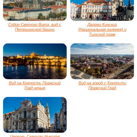
Собор Святого Вита, вид с
Дворец Кинских
Петршинской башни
(Национальная галерея) и
Тынский храм
Вид на Крепость Пражский
Вид на город с Крепости
Град ночью
Пражский Град
Церковь Святого Николая