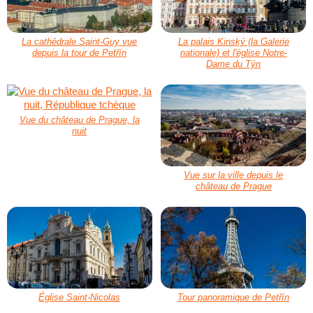
La cathédrale Saint-Guy vue
La palais Kinský (la Galerie
depuis la tour de Petřín
nationale) et l'église Notre-
Dame du Týn
Vue du château de Prague, la
nuit
Vue sur la ville depuis le
château de Prague
Église Saint-Nicolas
Tour panoramique de Petřín