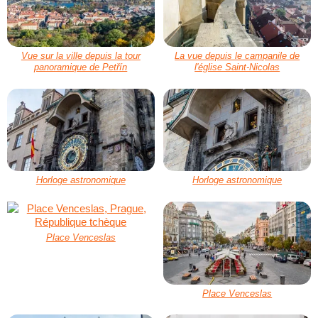
Vue sur la ville depuis la tour
La vue depuis le campanile de
panoramique de Petřín
l'église Saint-Nicolas
Horloge astronomique
Horloge astronomique
Place Venceslas
Place Venceslas