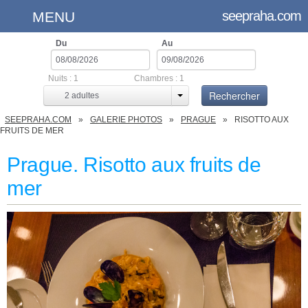
seepraha.com
MENU
Du
Au
Nuits :
1
Chambres :
1
Rechercher
2
adultes
SEEPRAHA.COM
GALERIE PHOTOS
PRAGUE
RISOTTO AUX
FRUITS DE MER
Prague. Risotto aux fruits de
mer