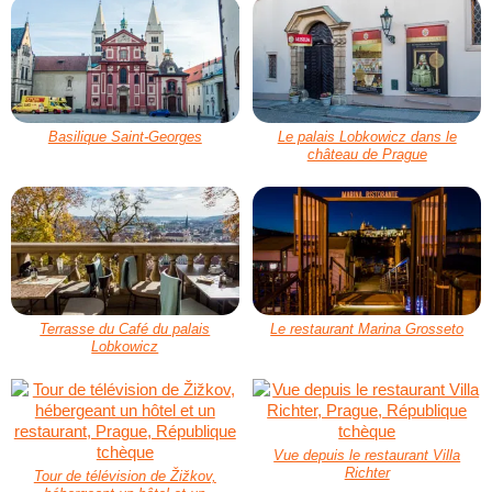
Basilique Saint-Georges
Le palais Lobkowicz dans le
château de Prague
Terrasse du Café du palais
Le restaurant Marina Grosseto
Lobkowicz
Vue depuis le restaurant Villa
Richter
Tour de télévision de Žižkov,