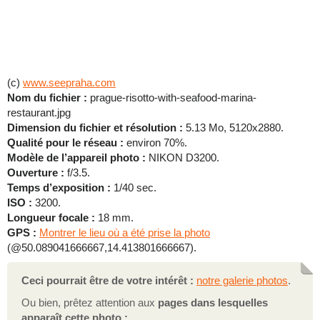
(c)
www.seepraha.com
Nom du fichier :
prague-risotto-with-seafood-marina-
restaurant.jpg
Dimension du fichier et résolution :
5.13 Mo, 5120x2880.
Qualité pour le réseau :
environ 70%.
Modèle de l’appareil photo :
NIKON D3200.
Ouverture :
f/3.5.
Temps d’exposition :
1/40 sec.
ISO :
3200.
Longueur focale :
18 mm.
GPS :
Montrer le lieu où a été prise la photo
(@50.089041666667,14.413801666667).
Ceci pourrait être de votre intérêt :
notre galerie photos
.
Ou bien, prêtez attention aux
pages dans lesquelles
apparaît cette photo :