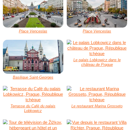
Place Venceslas
Place Venceslas
Le palais Lobkowicz dans le
château de Prague
Basilique Saint-Georges
Terrasse du Café du palais
Le restaurant Marina Grosseto
Lobkowicz