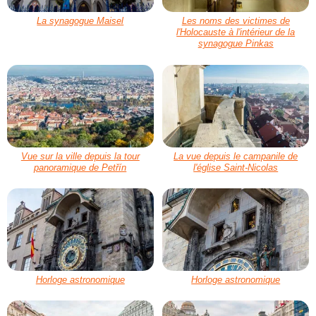
La synagogue Maisel
Les noms des victimes de
l'Holocauste à l'intérieur de la
synagogue Pinkas
Vue sur la ville depuis la tour
La vue depuis le campanile de
panoramique de Petřín
l'église Saint-Nicolas
Horloge astronomique
Horloge astronomique