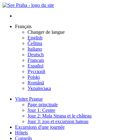
Français
Changer de langue
English
Čeština
Italiano
Deutsch
Français
Español
Русский
Polski
Română
Українська
Visiter Prague
Page principale
Jour 1: Centre
Jour 2: Mala Strana et le château
Jour 3: zoo et excursion bateau
Excursions d'une journée
Hôtels
Conseils