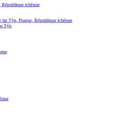
du Týn