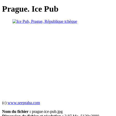
Prague. Ice Pub
(c)
www.seepraha.com
Nom du fichier :
prague-ice-pub.jpg