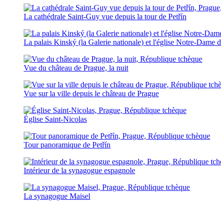
La cathédrale Saint-Guy vue depuis la tour de Petřín
La palais Kinský (la Galerie nationale) et l'église Notre-Dame 
Vue du château de Prague, la nuit
Vue sur la ville depuis le château de Prague
Église Saint-Nicolas
Tour panoramique de Petřín
Intérieur de la synagogue espagnole
La synagogue Maisel