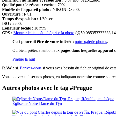
Dimension du fichier et résolution :
3.87 Mo, 5120x2880.
Qualité pour le réseau :
environ 70%.
Modèle de l’appareil photo :
NIKON D3200.
Ouverture :
f/7.1.
Temps d’exposition :
1/60 sec.
ISO :
2200.
Longueur focale :
18 mm.
GPS :
Montrer le lieu où a été prise la photo
(@50.085353333333,14
Ceci pourrait être de votre intérêt :
notre galerie photos
.
Ou bien, prêtez attention aux
pages dans lesquelles apparaît c
Prague la nuit
RAW :
si.
Ecrivez-nous
si vous avez besoin du fichier original de cet
Vous pouvez utiliser nos photos, en indiquant notre site comme source 
Autres photos avec le tag #Prague
Église de Notre-Dame du Týn