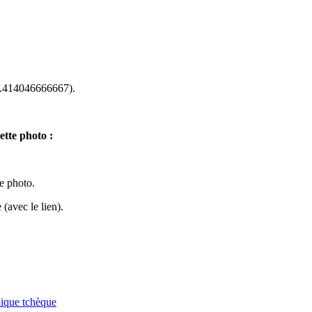
.414046666667).
ette photo :
te photo.
(avec le lien).