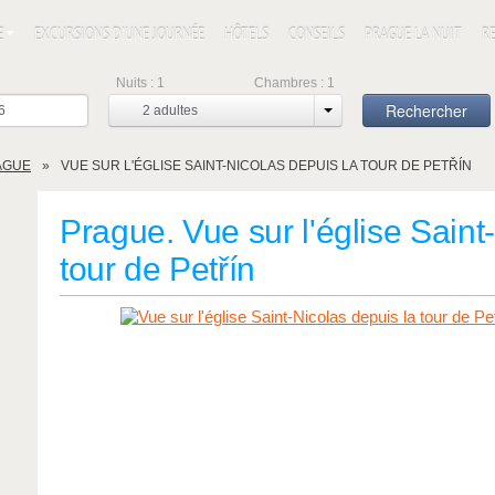
E
EXCURSIONS D'UNE JOURNÉE
HÔTELS
CONSEILS
PRAGUE LA NUIT
R
Nuits :
1
Chambres :
1
Rechercher
2
adultes
AGUE
VUE SUR L'ÉGLISE SAINT-NICOLAS DEPUIS LA TOUR DE PETŘÍN
Prague. Vue sur l'église Saint
tour de Petřín