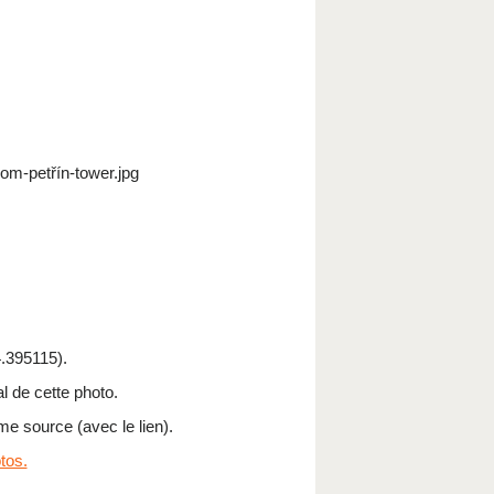
om-petřín-tower.jpg
.395115).
l de cette photo.
me source (avec le lien).
tos.