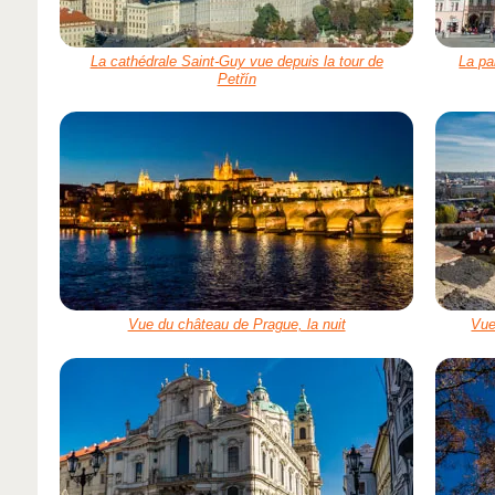
La cathédrale Saint-Guy vue depuis la tour de
La pa
Petřín
Vue du château de Prague, la nuit
Vue