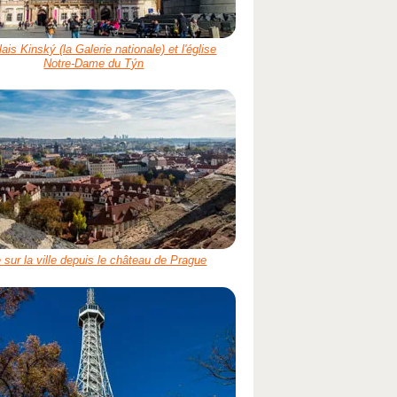
lais Kinský (la Galerie nationale) et l'église
Notre-Dame du Týn
 sur la ville depuis le château de Prague