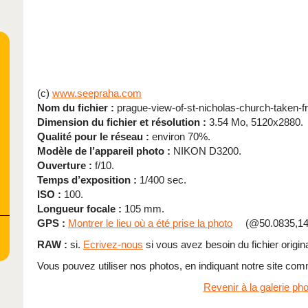
(c)
www.seepraha.com
Nom du fichier :
prague-view-of-st-nicholas-church-taken-fr
Dimension du fichier et résolution :
3.54 Mo, 5120x2880.
Qualité pour le réseau :
environ 70%.
Modèle de l’appareil photo :
NIKON D3200.
Ouverture :
f/10.
Temps d’exposition :
1/400 sec.
ISO :
100.
Longueur focale :
105 mm.
GPS :
Montrer le lieu où a été prise la photo
(@50.0835,14
RAW :
si.
Ecrivez-nous
si vous avez besoin du fichier origina
Vous pouvez utiliser nos photos, en indiquant notre site com
Revenir à la galerie pho