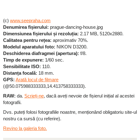
(c)
www.seepraha.com
Denumirea fișierului:
prague-dancing-house.jpg
Dimensiunea fișierului și rezoluția:
2.17 MB, 5120x2880.
Calitatea pentru rețea:
aproximativ 70%.
Modelul aparatului foto:
NIKON D3200.
Deschiderea diafragmei (apertura):
f/8.
Timp de expunere:
1/60 sec.
Sensibilitate ISO:
110.
Distanța focală:
18 mm.
GPS:
Arată locul de filmare
(@50.075988333333,14.413758333333).
RAW:
da.
Scrieți-ne
, dacă aveți nevoie de fișierul inițial al acestei
fotografii.
Dvs. puteți folosi fotografiile noastre, menționând obligatoriu site-ul
nostru ca sursă (cu referire).
Revino la galeria foto.