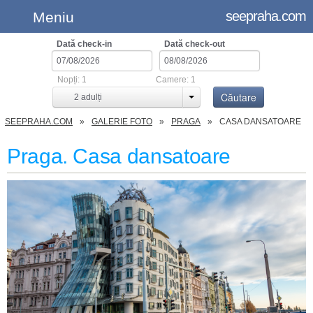
seepraha.com
Meniu
Dată check-in
Dată check-out
Nopți:
1
Camere:
1
Căutare
2
adulți
SEEPRAHA.COM
GALERIE FOTO
PRAGA
CASA DANSATOARE
Praga. Casa dansatoare