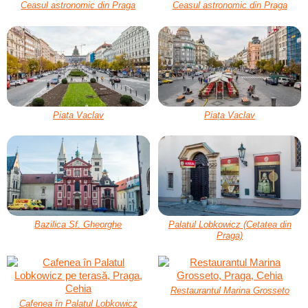
Ceasul astronomic din Praga
Ceasul astronomic din Praga
Piața Vaclav
Piața Vaclav
Bazilica Sf. Gheorghe
Palatul Lobkowicz (Cetatea din
Praga)
Restaurantul Marina Grosseto
Cafenea în Palatul Lobkowicz