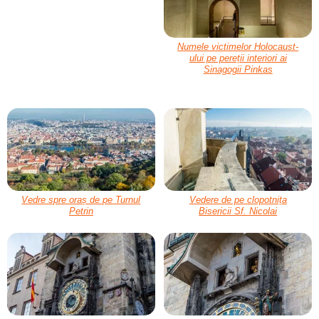
Numele victimelor Holocaust-
ului pe pereții interiori ai
Sinagogii Pinkas
Vedre spre oraș de pe Turnul
Vedere de pe clopotnița
Petrin
Bisericii Sf. Nicolai