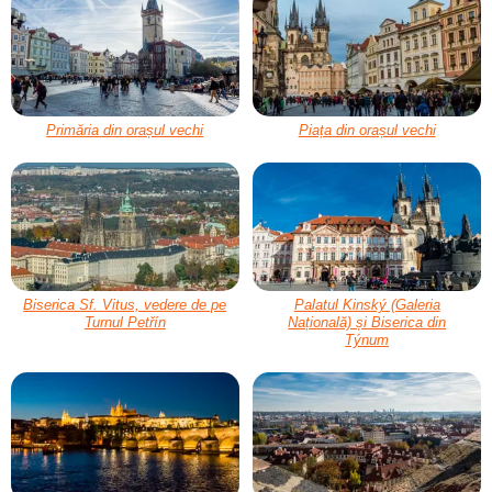
Primăria din orașul vechi
Piața din orașul vechi
Biserica Sf. Vitus, vedere de pe
Palatul Kinský (Galeria
Turnul Petřín
Națională) și Biserica din
Týnum