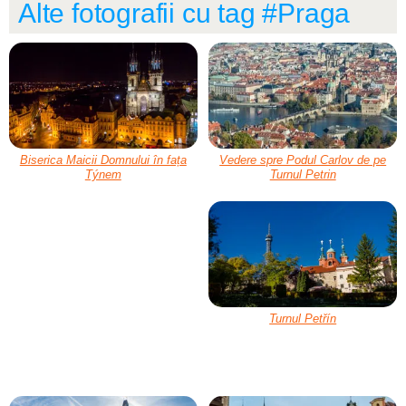
Alte fotografii cu tag #Praga
Biserica Maicii Domnului în fața
Vedere spre Podul Carlov de pe
Týnem
Turnul Petrin
Turnul Petřín