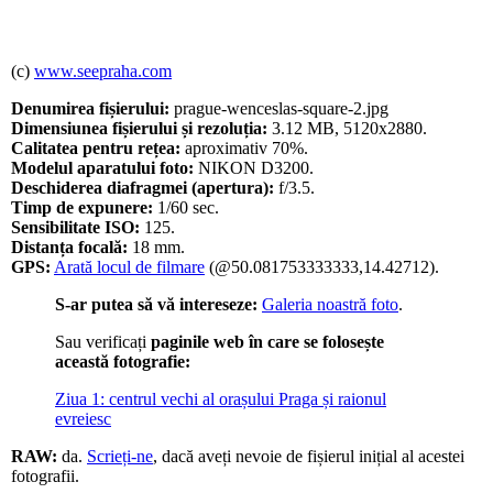
(c)
www.seepraha.com
Denumirea fișierului:
prague-wenceslas-square-2.jpg
Dimensiunea fișierului și rezoluția:
3.12 MB, 5120x2880.
Calitatea pentru rețea:
aproximativ 70%.
Modelul aparatului foto:
NIKON D3200.
Deschiderea diafragmei (apertura):
f/3.5.
Timp de expunere:
1/60 sec.
Sensibilitate ISO:
125.
Distanța focală:
18 mm.
GPS:
Arată locul de filmare
(@50.081753333333,14.42712).
S-ar putea să vă intereseze:
Galeria noastră foto
.
Sau verificați
paginile web în care se folosește
această fotografie:
Ziua 1: centrul vechi al orașului Praga și raionul
evreiesc
RAW:
da.
Scrieți-ne
, dacă aveți nevoie de fișierul inițial al acestei
fotografii.