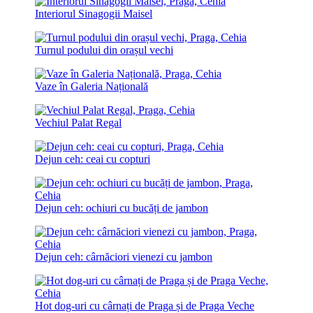
Interiorul Sinagogii Maisel
Turnul podului din orașul vechi
Vaze în Galeria Națională
Vechiul Palat Regal
Dejun ceh: ceai cu copturi
Dejun ceh: ochiuri cu bucăți de jambon
Dejun ceh: cârnăciori vienezi cu jambon
Hot dog-uri cu cârnați de Praga și de Praga Veche