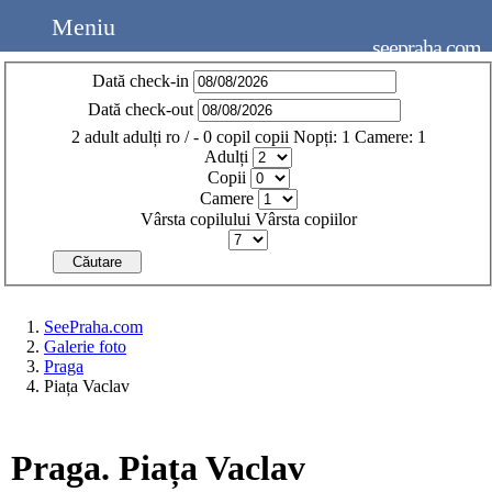
Meniu
seepraha.com
Dată check-in
Dată check-out
2
adult
adulți
ro
/
- 0
copil
copii
Nopți:
1
Camere:
1
Adulți
Copii
Camere
Vârsta copilului
Vârsta copiilor
Căutare
SeePraha.com
Galerie foto
Praga
Piața Vaclav
Praga. Piața Vaclav