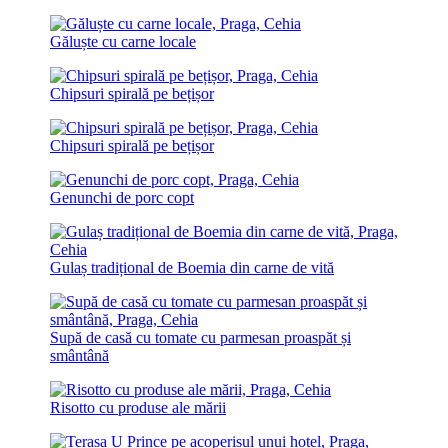
Găluște cu carne locale
Chipsuri spirală pe bețișor
Chipsuri spirală pe bețișor
Genunchi de porc copt
Gulaș tradițional de Boemia din carne de vită
Supă de casă cu tomate cu parmesan proaspăt și
smântână
Risotto cu produse ale mării