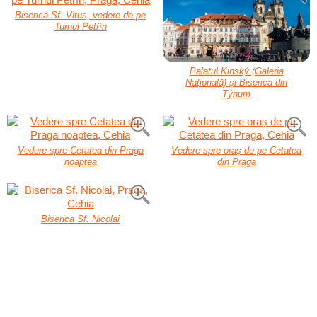
Biserica Sf. Vitus, vedere de pe
Turnul Petřín
Palatul Kinský (Galeria
Națională) și Biserica din
Týnum
Vedere spre Cetatea din Praga
Vedere spre oraș de pe Cetatea
noaptea
din Praga
Biserica Sf. Nicolai