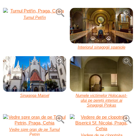
Turnul Petřín
Interiorul sinagogii spaniole
Sinagoga Maisel
Numele victimelor Holocaust-
ului pe pereții interiori ai
Sinagogii Pinkas
Vedre spre oraș de pe Turnul
Petrin
Vedere de pe clopotnița