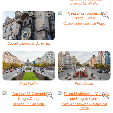
Bisericii Sf. Nicolai
Ceasul astronomic din Praga
Ceasul astronomic din Praga
Piața Vaclav
Piața Vaclav
Bazilica Sf. Gheorghe
Palatul Lobkowicz (Cetatea din
Praga)