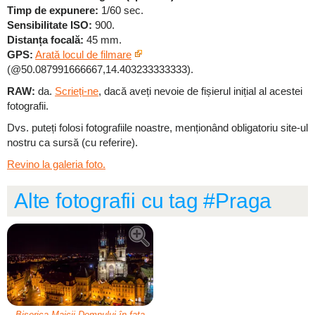
Timp de expunere:
1/60 sec.
Sensibilitate ISO:
900.
Distanța focală:
45 mm.
GPS:
Arată locul de filmare
(@50.087991666667,14.403233333333).
RAW:
da.
Scrieți-ne
, dacă aveți nevoie de fișierul inițial al acestei
fotografii.
Dvs. puteți folosi fotografiile noastre, menționând obligatoriu site-ul
nostru ca sursă (cu referire).
Revino la galeria foto.
Alte fotografii cu tag #Praga
Biserica Maicii Domnului în fața