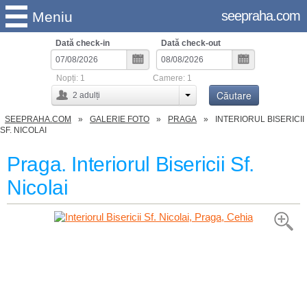
seepraha.com
Meniu
Dată check-in
Dată check-out
Nopți:
1
Camere:
1
Căutare
2
adulți
SEEPRAHA.COM
GALERIE FOTO
PRAGA
INTERIORUL BISERICII
SF. NICOLAI
Praga. Interiorul Bisericii Sf.
Nicolai