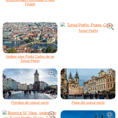
Týnem
Turnul Petřín
Vedere spre Podul Carlov de pe
Turnul Petrin
Primăria din orașul vechi
Piața din orașul vechi