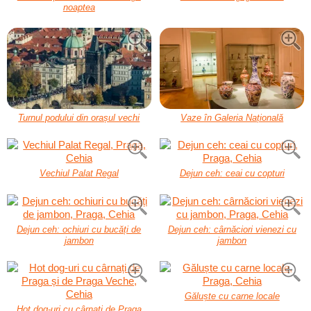
noaptea
Turnul podului din orașul vechi
Vaze în Galeria Națională
Vechiul Palat Regal
Dejun ceh: ceai cu copturi
Dejun ceh: ochiuri cu bucăți de
Dejun ceh: cârnăciori vienezi cu
jambon
jambon
Găluște cu carne locale
Hot dog-uri cu cârnați de Praga