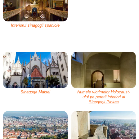
Interiorul sinagogii spaniole
Sinagoga Maisel
Numele victimelor Holocaust-
ului pe pereții interiori ai
Sinagogii Pinkas