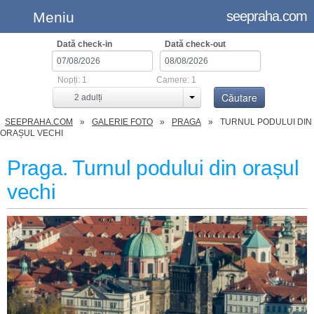
seepraha.com
Meniu
Dată check-in
Dată check-out
Nopți:
1
Camere:
1
Căutare
2
adulți
SEEPRAHA.COM
GALERIE FOTO
PRAGA
TURNUL PODULUI DIN
ORAȘUL VECHI
Praga. Turnul podului din orașul
vechi