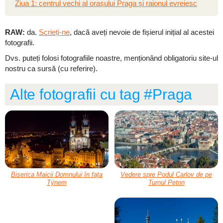
Ziua 1: centrul vechi al orașului Praga și raionul evreiesc
RAW:
da.
Scrieți-ne
, dacă aveți nevoie de fișierul inițial al acestei
fotografii.
Dvs. puteți folosi fotografiile noastre, menționând obligatoriu site-ul
nostru ca sursă (cu referire).
Alte fotografii cu tag #Praga
Biserica Maicii Domnului în fața
Vedere spre Podul Carlov de pe
Týnem
Turnul Petrin