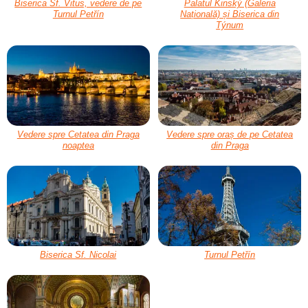
Biserica Sf. Vitus, vedere de pe
Palatul Kinský (Galeria
Turnul Petřín
Națională) și Biserica din
Týnum
Vedere spre Cetatea din Praga
Vedere spre oraș de pe Cetatea
noaptea
din Praga
Biserica Sf. Nicolai
Turnul Petřín