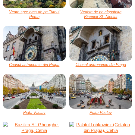
Vedre spre oraș de pe Turnul
Vedere de pe clopotnița
Petrin
Bisericii Sf. Nicolai
Ceasul astronomic din Praga
Ceasul astronomic din Praga
Piața Vaclav
Piața Vaclav