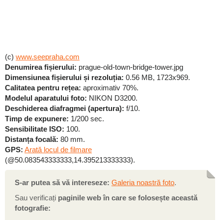
(c)
www.seepraha.com
Denumirea fișierului:
prague-old-town-bridge-tower.jpg
Dimensiunea fișierului și rezoluția:
0.56 MB, 1723x969.
Calitatea pentru rețea:
aproximativ 70%.
Modelul aparatului foto:
NIKON D3200.
Deschiderea diafragmei (apertura):
f/10.
Timp de expunere:
1/200 sec.
Sensibilitate ISO:
100.
Distanța focală:
80 mm.
GPS:
Arată locul de filmare
(@50.083543333333,14.395213333333).
S-ar putea să vă intereseze:
Galeria noastră foto
.
Sau verificați
paginile web în care se folosește această
fotografie: