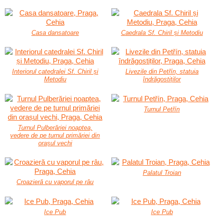
Casa dansatoare
Caedrala Sf. Chiril și Metodiu
Interiorul catedralei Sf. Chiril și
Livezile din Petřín, statuia
Metodiu
îndrăgostiților
Turnul Petřín
Turnul Pulberăriei noaptea,
vedere de pe turnul primăriei din
orașul vechi
Palatul Troian
Croazieră cu vaporul pe râu
Ice Pub
Ice Pub