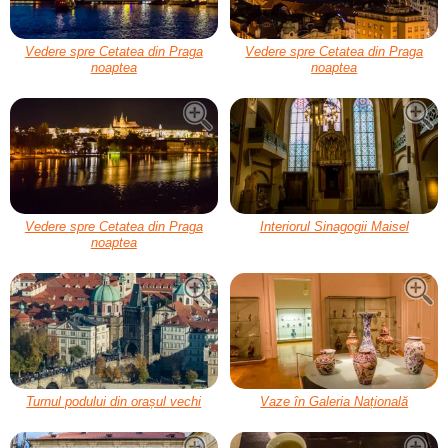
Vedere spre Cetatea din Praga
Vedere spre Cetatea din Praga
noaptea
noaptea
Vedere spre Cetatea din Praga
Interiorul Sinagogii Maisel
noaptea
Turnul podului din orașul vechi
Vaze în Galeria Națională