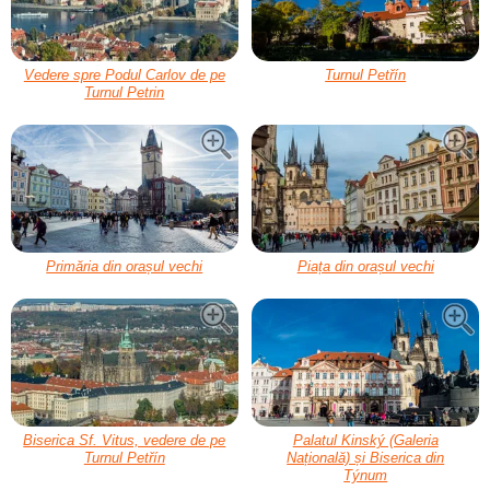
Vedere spre Podul Carlov de pe
Turnul Petřín
Turnul Petrin
Primăria din orașul vechi
Piața din orașul vechi
Biserica Sf. Vitus, vedere de pe
Palatul Kinský (Galeria
Turnul Petřín
Națională) și Biserica din
Týnum