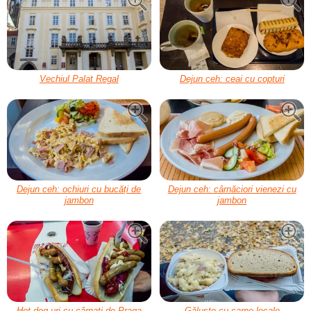
Vechiul Palat Regal
Dejun ceh: ceai cu copturi
Dejun ceh: ochiuri cu bucăți de
Dejun ceh: cârnăciori vienezi cu
jambon
jambon
Hot dog-uri cu cârnați de Praga
Găluște cu carne locale