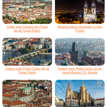
Vedre spre Cetatea din Praga
Biserica Maicii Domnului în fața
de pe Turnul Petrin
Týnem
Vedere spre Podul Carlov de pe
Vedere spre Podul Carlov de pe
Turnul Petrin
turnul Bisericii Sf. Nicolai