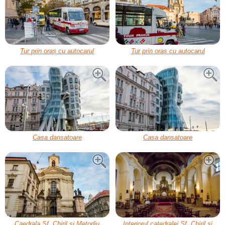
Tur prin oraș cu autocarul
Tur prin oraș cu autocarul
Casa dansatoare
Casa dansatoare
Caedrala Sf. Chiril și Metodiu
Interiorul catedralei Sf. Chiril și