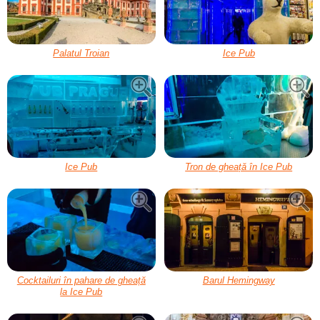
Palatul Troian
Ice Pub
Ice Pub
Tron de gheață în Ice Pub
Cocktailuri în pahare de gheață
Barul Hemingway
la Ice Pub