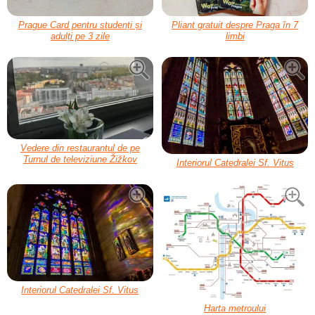
Prague Card pentru studenți și
Pliant gratuit despre Praga în 7
adulți pe 3 zile
limbi
Vedere din restaurantul de pe
Turnul de televiziune Žižkov
Interiorul Catedralei Sf. Vitus
Interiorul Catedralei Sf. Vitus
Harta metroului