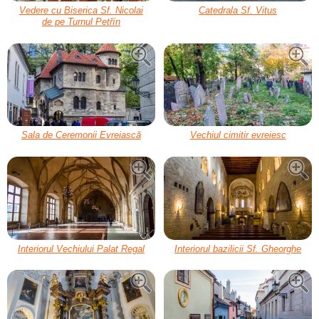
Vedere cu Biserica Sf. Nicolai
Catedrala Sf. Vitus
de pe Turnul Petřín
Sala de Ceremonii Evreiască
Vechiul cimitir evreiesc
Interiorul Vechiului Palat Regal
Interiorul bazilicii Sf. Gheorghe