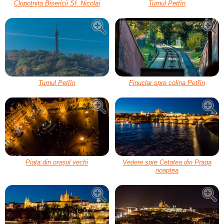
Clopotnița Bisericii Sf. Nicolai
Turnul Petřín
Turnul Petřín
Finuclar spre colina Petřín
Piața din orașul vechi
Vedere spre Cetatea din Praga
noaptea