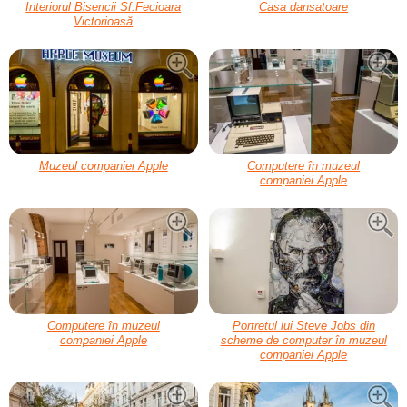
Interiorul Bisericii Sf.Fecioara
Casa dansatoare
Victorioasă
Muzeul companiei Apple
Computere în muzeul
companiei Apple
Computere în muzeul
Portretul lui Steve Jobs din
companiei Apple
scheme de computer în muzeul
companiei Apple