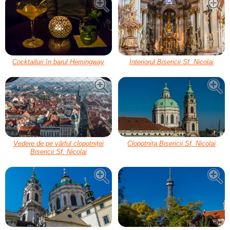
Cocktailuri în barul Hemingway
Interiorul Bisericii Sf. Nicolai
Vedere de pe vârful clopotniței
Clopotnița Bisericii Sf. Nicolai
Bisericii Sf. Nicolai