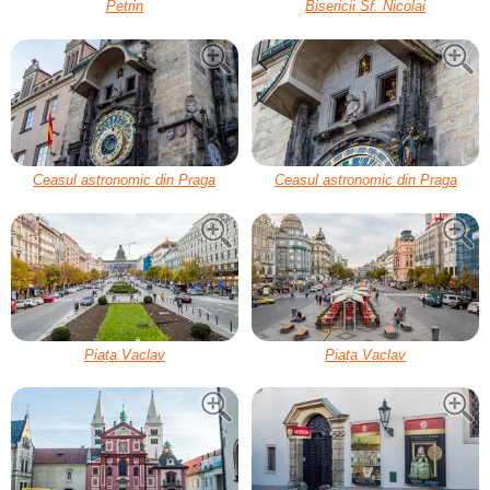
Petrin
Bisericii Sf. Nicolai
Ceasul astronomic din Praga
Ceasul astronomic din Praga
Piața Vaclav
Piața Vaclav