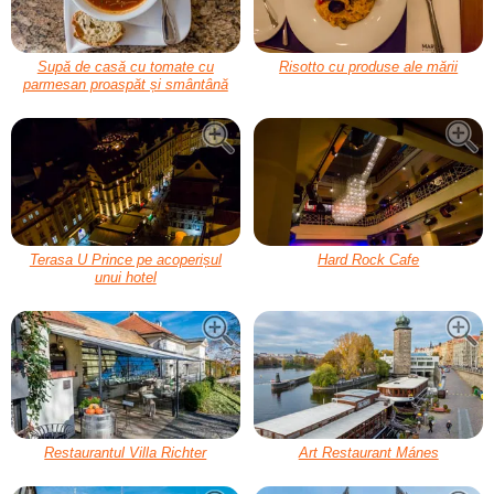
Supă de casă cu tomate cu
Risotto cu produse ale mării
parmesan proaspăt și smântână
Terasa U Prince pe acoperișul
Hard Rock Cafe
unui hotel
Restaurantul Villa Richter
Art Restaurant Mánes