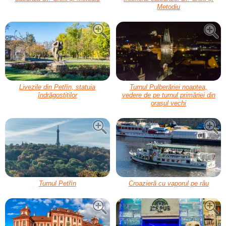
Metodiu
Livezile din Petřín, statuia
Turnul Pulberăriei noaptea,
îndrăgostiților
vedere de pe turnul primăriei din
orașul vechi
Turnul Petřín
Croazieră cu vaporul pe râu