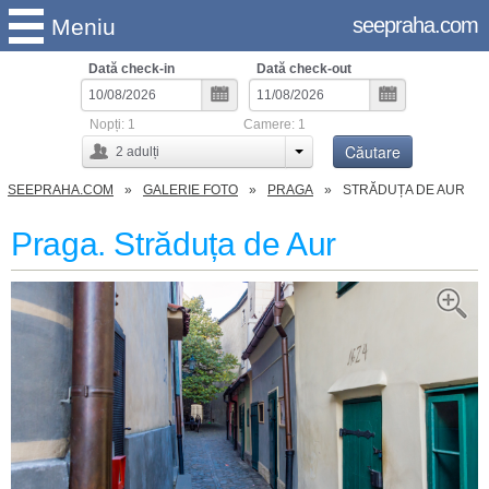
seepraha.com
Meniu
Dată check-in
Dată check-out
Nopți:
1
Camere:
1
Căutare
2
adulți
SEEPRAHA.COM
GALERIE FOTO
PRAGA
STRĂDUȚA DE AUR
Praga. Străduța de Aur