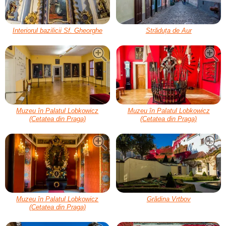
Interiorul bazilicii Sf. Gheorghe
Străduța de Aur
Muzeu în Palatul Lobkowicz
Muzeu în Palatul Lobkowicz
(Cetatea din Praga)
(Cetatea din Praga)
Muzeu în Palatul Lobkowicz
Grădina Vrtbov
(Cetatea din Praga)