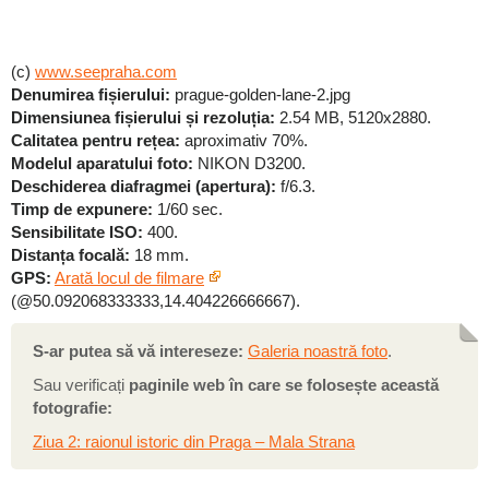
(c)
www.seepraha.com
Denumirea fișierului:
prague-golden-lane-2.jpg
Dimensiunea fișierului și rezoluția:
2.54 MB, 5120x2880.
Calitatea pentru rețea:
aproximativ 70%.
Modelul aparatului foto:
NIKON D3200.
Deschiderea diafragmei (apertura):
f/6.3.
Timp de expunere:
1/60 sec.
Sensibilitate ISO:
400.
Distanța focală:
18 mm.
GPS:
Arată locul de filmare
(@50.092068333333,14.404226666667).
S-ar putea să vă intereseze:
Galeria noastră foto
.
Sau verificați
paginile web în care se folosește această
fotografie:
Ziua 2: raionul istoric din Praga – Mala Strana