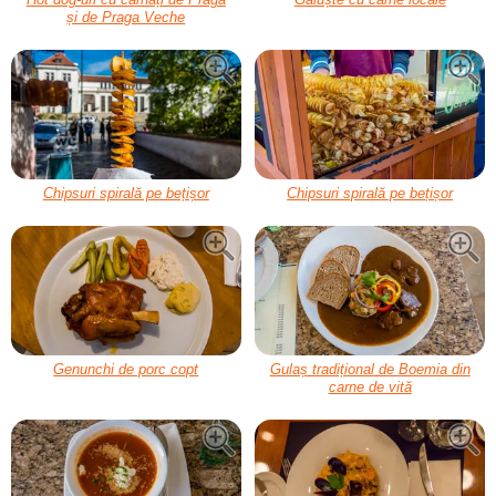
și de Praga Veche
Chipsuri spirală pe bețișor
Chipsuri spirală pe bețișor
Genunchi de porc copt
Gulaș tradițional de Boemia din
carne de vită