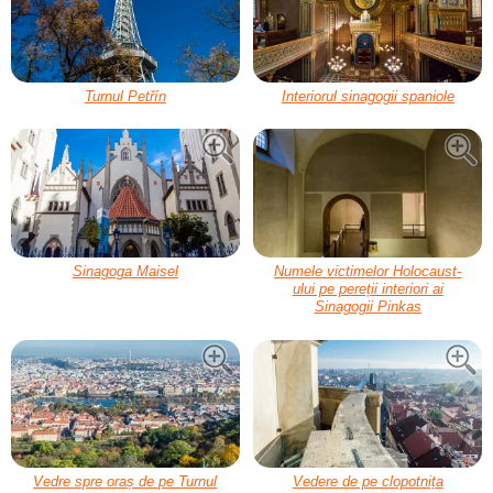
Turnul Petřín
Interiorul sinagogii spaniole
Sinagoga Maisel
Numele victimelor Holocaust-
ului pe pereții interiori ai
Sinagogii Pinkas
Vedre spre oraș de pe Turnul
Vedere de pe clopotnița