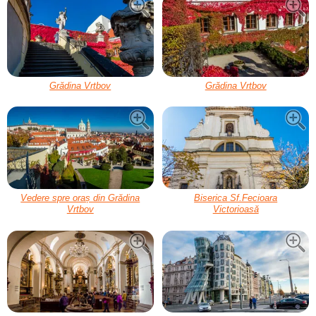
Grădina Vrtbov
Grădina Vrtbov
Vedere spre oraș din Grădina
Biserica Sf.Fecioara
Vrtbov
Victorioasă